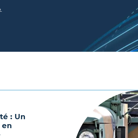
.
té : Un
 en
e