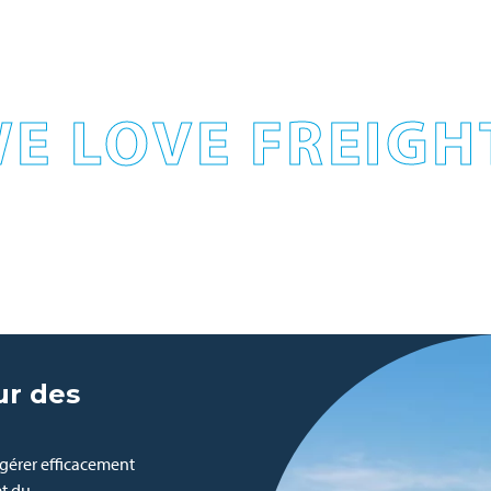
E LOVE FREIGH
ur des
gérer efficacement
et du