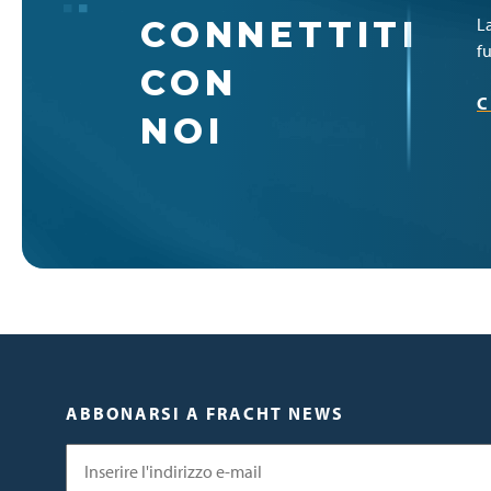
CONNETTITI
La
f
CON
C
NOI
ABBONARSI A FRACHT NEWS
Email