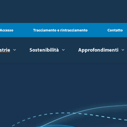
Accesso
Tracciamento e rintracciamento
Contatto
strie
Sostenibilità
Approfondimenti