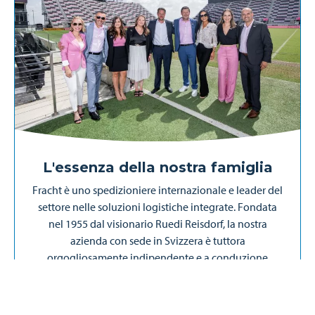
L'essenza della nostra famiglia
Fracht è uno spedizioniere internazionale e leader del
settore nelle soluzioni logistiche integrate. Fondata
nel 1955 dal visionario Ruedi Reisdorf, la nostra
azienda con sede in Svizzera è tuttora
orgogliosamente indipendente e a conduzione
familiare. Con una presenza globale di oltre 150 uffici
in più di 50 Paesi, siamo impegnati a fornire
l'eccellenza nella logistica. In qualità di NVOCC e