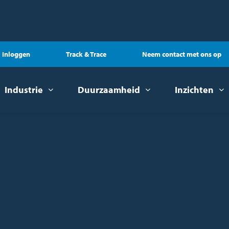
Inloggen
Track & Trace
Neem contact met ons op
Industrie
Duurzaamheid
Inzichten