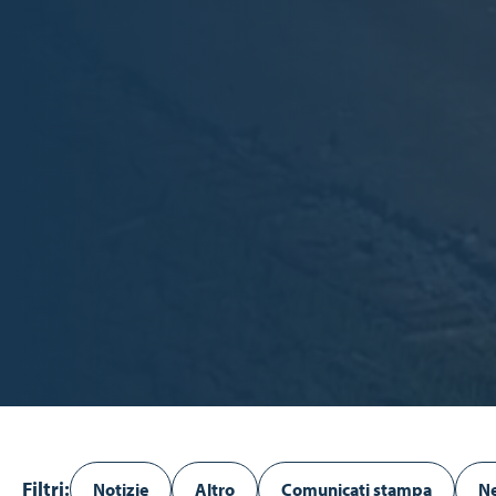
Filtri:
Notizie
Altro
Comunicati stampa
Ne