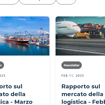
er
Newsletter
025
FEB 11, 2025
rto sul
Rapporto sul
to della
mercato della
tica - Marzo
logistica - Feb