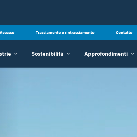
Accesso
Tracciamento e rintracciamento
Contatto
strie
Sostenibilità
Approfondimenti