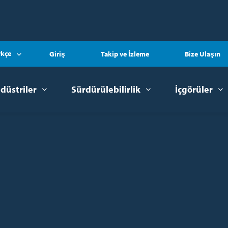
rkçe
Giriş
Takip ve İzleme
Bize Ulaşın
düstriler
Sürdürülebilirlik
İçgörüler