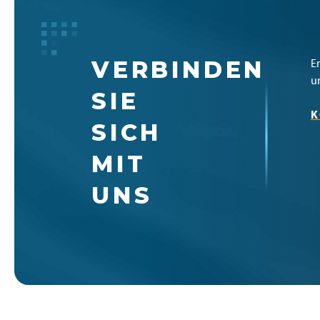
VERBINDEN
E
u
SIE
K
SICH
MIT
UNS