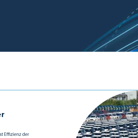
er
t Effizienz der