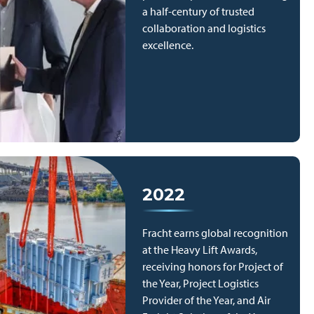
a half-century of trusted
collaboration and logistics
excellence.
2022
Fracht earns global recognition
at the Heavy Lift Awards,
receiving honors for Project of
the Year, Project Logistics
Provider of the Year, and Air