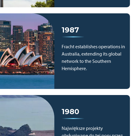
1987
Fracht establishes operations in
Australia, extending its global
network to the Southern
Hemisphere.
1980
Największe projekty
obsługiwane do tej pory przez