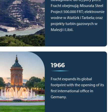
Fracht obejmują: Misurata Steel
Project 500.000 FRT; elektrownie
wodne w Atatürk i Tarbela; oraz
projekty turbin gazowych w
Malezji i Libii.
1966
Fracht expands its global
footprint with the opening of its
first international office in
Germany.