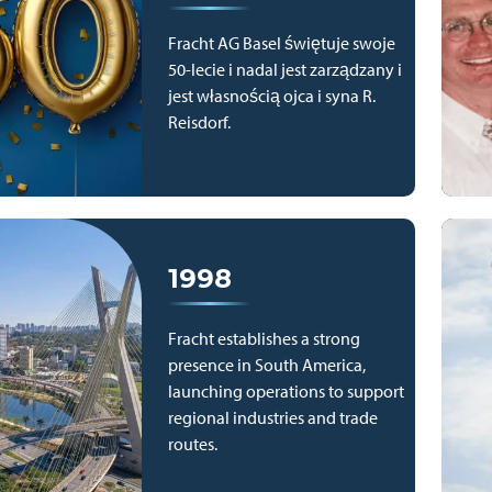
Fracht AG Basel świętuje swoje
50-lecie i nadal jest zarządzany i
jest własnością ojca i syna R.
Reisdorf.
1998
Fracht establishes a strong
presence in South America,
launching operations to support
regional industries and trade
routes.