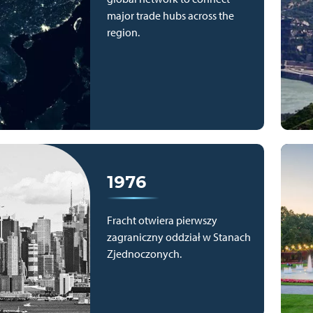
major trade hubs across the
region.
1976
Fracht otwiera pierwszy
zagraniczny oddział w Stanach
Zjednoczonych.