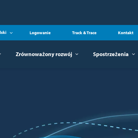
lski
Logowanie
Track & Trace
Kontakt
Zrównoważony rozwój
Spostrzeżenia