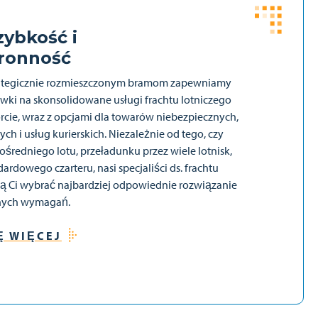
zybkość i
ronność
rategicznie rozmieszczonym bramom zapewniamy
wki na skonsolidowane usługi frachtu lotniczego
orcie, wraz z opcjami dla towarów niebezpiecznych,
h i usług kurierskich. Niezależnie od tego, czy
średniego lotu, przeładunku przez wiele lotnisk,
ardowego czarteru, nasi specjaliści ds. frachtu
ą Ci wybrać najbardziej odpowiednie rozwiązanie
lnych wymagań.
Ę WIĘCEJ