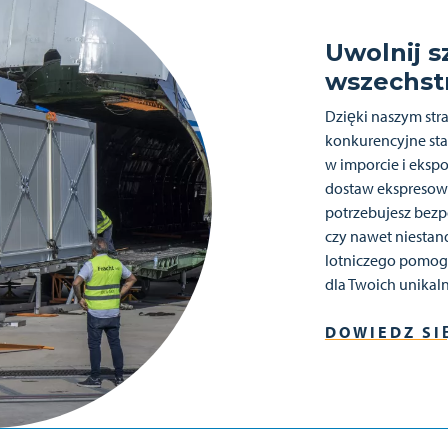
Uwolnij s
wszechst
Dzięki naszym st
konkurencyjne sta
w imporcie i eksp
dostaw ekspresowyc
potrzebujesz bezpo
czy nawet niestand
lotniczego pomog
dla Twoich unika
DOWIEDZ SI