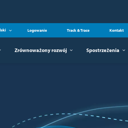
lski
Logowanie
Track & Trace
Kontakt
Zrównoważony rozwój
Spostrzeżenia