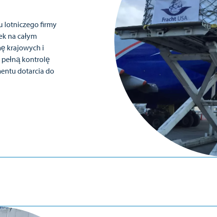
tu lotniczego firmy
łek na całym
mę krajowych i
 pełną kontrolę
ntu dotarcia do