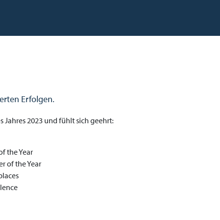
erten Erfolgen.
s Jahres 2023 und fühlt sich geehrt:
of the Year
r of the Year
places
llence